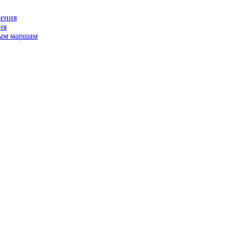
жения
ия
ным маршам