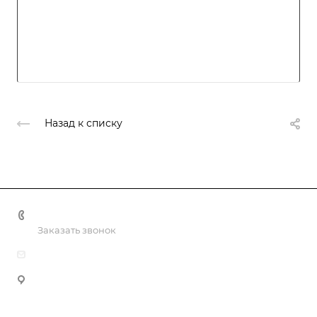
Назад к списку
8 (800) 2222-162
Заказать звонок
info@uralpd.ru
Хабаровский край, городской округ
Хабаровск, Хабаровск, улица Дзержинского, 65