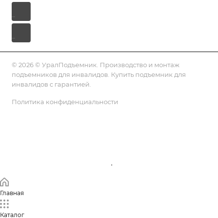
© 2026 © УралПодъемник. Производство и монтаж
подъемников для инвалидов. Купить подъемник для
инвалидов с гарантией.
Политика конфиденциальности
Подписаться на рассылку
.
Главная
Каталог