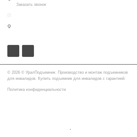
Заказать звонок
info@uralpd.ru
Хабаровский край, городской округ Хабаровск,
Хабаровск, улица Дзержинского, 65
© 2026 © УралПодъемник. Производство и монтаж подъемников
для инвалидов. Купить подъемник для инвалидов с гарантией.
Политика конфиденциальности
Подписаться на рассылку
.