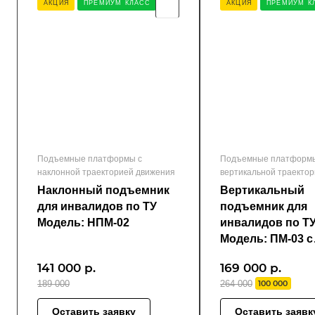
АКЦИЯ
ПРЕМИУМ КЛАСС
АКЦИЯ
ПРЕМИУМ К
Подъемные платформы с
Подъемные платформы
наклонной траекторией движения
вертикальной траекто
движения
Наклонный подъемник
Вертикальный
для инвалидов по ТУ
подъемник для
Модель: НПМ-02
инвалидов по Т
Модель: ПМ-03 с
оргстеклом
141 000
р.
169 000
р.
189 000
264 000
100 000
Оставить заявку
Оставить заявк