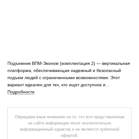
Подъемник ВПМ-Эконом (комплектация 2) — вертикальная
платформа, обеспечивающая надежный и безопасный
подъем людей с ограниченными возможностями. Этот
вариант идеален для тех, кто ищет доступное и
максимально приближенное к ГОСТу оборудование.
Подробности
Обращаем ваше внимание на то, что вся представленная
на сайте информация носит исключительно
информационный характер и не является публичной
офертой.